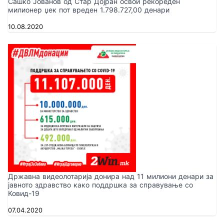
Сашко Јованов од Стар Дојран освои рекореден
милионер џек пот вреден 1.798.727,00 денари
10.08.2020
Државна видеолотарија донира над 11 милиони денари за
јавното здравство како поддршка за справување со
Ковид-19
07.04.2020